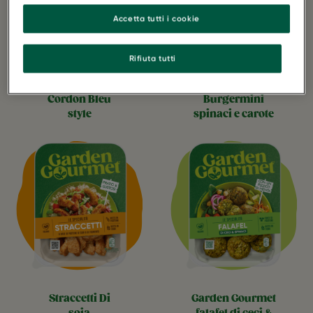
Accetta tutti i cookie
Rifiuta tutti
cordon bleu
burgermini
style
spinaci e carote
straccetti di
garden gourmet