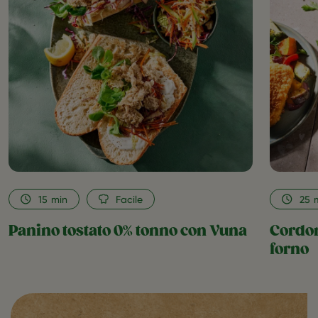
0%
tonno
con
Vuna
as
favorite
15
min
Facile
25
Panino tostato 0% tonno con Vuna
Cordon
forno