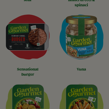
soia
falafel di ceci &
spinaci
sensational
vuna
burger