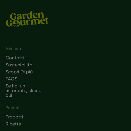
Footer
Azienda
Contatti
Sostenibilità
Scopri Di più
FAQS
Se hai un
ristorante, clicca
qui
Prodotti
Prodotti
Ricette