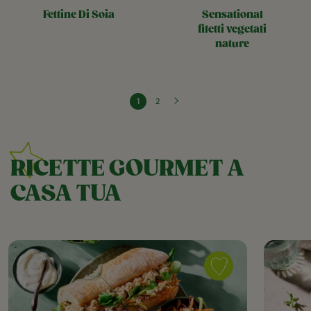
fettine di soia
sensational
filetti vegetali
nature
Pagina successiv
›
Paginazione
Pagina attuale
Page
1
2
RICETTE GOURMET A
CASA TUA
Save
recipe
Panino
tostato