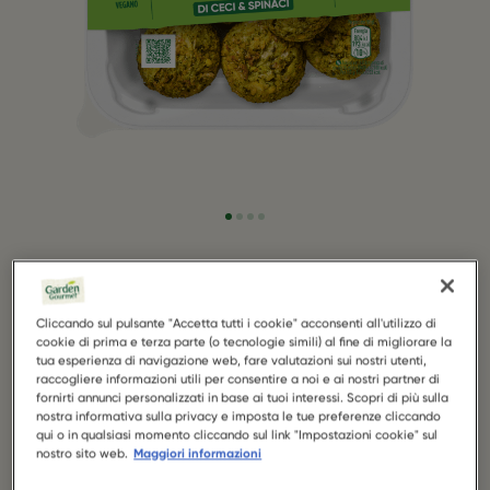
Garden Gourmet Falafel di Ceci & Spinaci
Cliccando sul pulsante "Accetta tutti i cookie" acconsenti all'utilizzo di
I nostri Falafel, a base di ceci e spinaci sono
cookie di prima e terza parte (o tecnologie simili) al fine di migliorare la
aromatizzati da un mix di erbe. Gli spinaci danno al
tua esperienza di navigazione web, fare valutazioni sui nostri utenti,
raccogliere informazioni utili per consentire a noi e ai nostri partner di
falafel un tocco speciale di verdure. Sono deliziosi su
fornirti annunci personalizzati in base ai tuoi interessi. Scopri di più sulla
una pita con insalata e salsa allo yogurt.
nostra informativa sulla privacy e imposta le tue preferenze cliccando
qui o in qualsiasi momento cliccando sul link "Impostazioni cookie" sul
nostro sito web.
Maggiori informazioni
CON CECI, SPINACI E PEPE NERO.