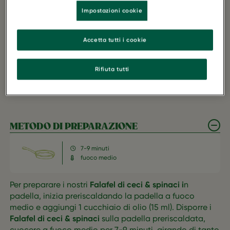
Impostazioni cookie
FONTE DI PROTEINE
VEGANO
Accetta tutti i cookie
RICCO IN FIBRE
Rifiuta tutti
METODO DI PREPARAZIONE
7-9 minuti
fuoco medio
Per preparare i nostri
Falafel di ceci & spinaci i
n
padella, inizia preriscaldando la padella a fuoco
medio e aggiungi 1 cucchiaio di olio (15 ml). Disporre i
Falafel di ceci & spinaci
sulla padella preriscaldata,
cuocere a fuoco medio per 7-9 minuti, girando di tanto