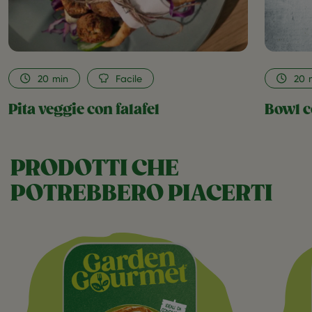
20
min
Facile
20
Pita veggie con falafel
Bowl c
PRODOTTI CHE
POTREBBERO PIACERTI