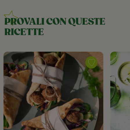
PROVALI CON QUESTE
RICETTE
Save
recipe
Pita
veggie
con
falafel
as
favorite