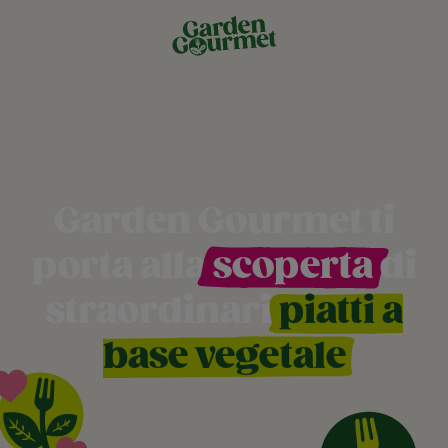
Garden Gourmet ti
porta alla
scoperta
di
straordinari
piatti a
base vegetale