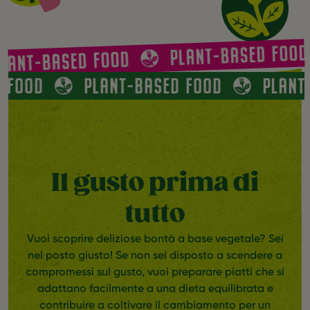
PLANT-BASED FOOD
LANT-BASED FOOD
D FOOD
PLANT-BASED FOOD
PLAN
Il gusto prima di
tutto
Vuoi scoprire deliziose bontà a base vegetale? Sei
nel posto giusto! Se non sei disposto a scendere a
compromessi sul gusto, vuoi preparare piatti che si
adattano facilmente a una dieta equilibrata e
contribuire a coltivare il cambiamento per un