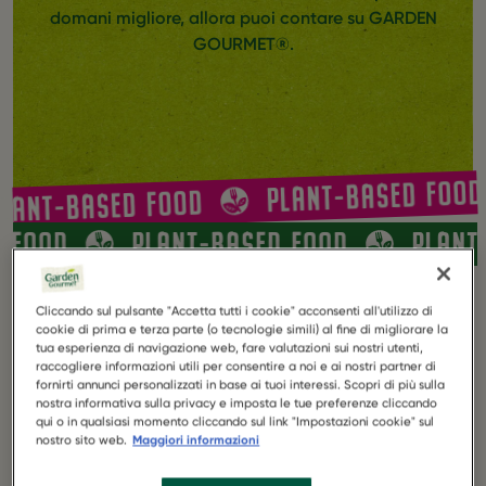
domani migliore, allora puoi contare su GARDEN
GOURMET®.
PLANT-BASED FOOD
LANT-BASED FOOD
D FOOD
PLANT-BASED FOOD
PLAN
Scopri tutto il gusto del
Cliccando sul pulsante "Accetta tutti i cookie" acconsenti all'utilizzo di
plant-based
cookie di prima e terza parte (o tecnologie simili) al fine di migliorare la
tua esperienza di navigazione web, fare valutazioni sui nostri utenti,
raccogliere informazioni utili per consentire a noi e ai nostri partner di
fornirti annunci personalizzati in base ai tuoi interessi. Scopri di più sulla
GUARDA TUTTI I PRODOTTI
nostra informativa sulla privacy e imposta le tue preferenze cliccando
qui o in qualsiasi momento cliccando sul link "Impostazioni cookie" sul
nostro sito web.
Maggiori informazioni