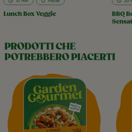
10
min
Facile
20
Lunch Box Veggie
BBQ Bo
Sensati
PRODOTTI CHE
POTREBBERO PIACERTI