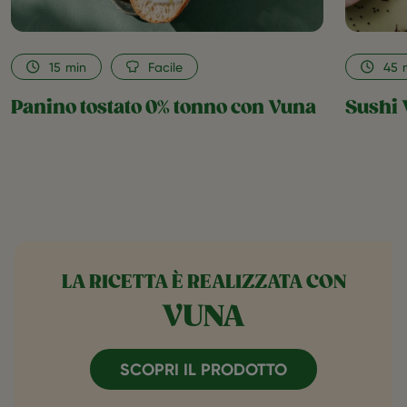
15
min
Facile
45
Panino tostato 0% tonno con Vuna
Sushi 
LA RICETTA È REALIZZATA CON
VUNA
SCOPRI IL PRODOTTO