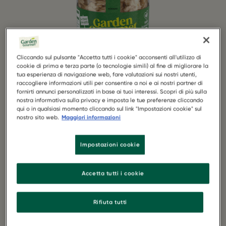
Cliccando sul pulsante "Accetta tutti i cookie" acconsenti all'utilizzo di
cookie di prima e terza parte (o tecnologie simili) al fine di migliorare la
tua esperienza di navigazione web, fare valutazioni sui nostri utenti,
raccogliere informazioni utili per consentire a noi e ai nostri partner di
fornirti annunci personalizzati in base ai tuoi interessi. Scopri di più sulla
1 vasetto di Garden Gourmet Vuna
nostra informativa sulla privacy e imposta le tue preferenze cliccando
qui o in qualsiasi momento cliccando sul link "Impostazioni cookie" sul
nostro sito web.
Maggiori informazioni
160 g di riso per sushi
Impostazioni cookie
100 g di edamame
Accetta tutti i cookie
2 cucchiai di aceto per sushi
1 avocado
Rifiuta tutti