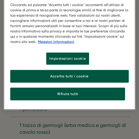
Cliccando sul pulsante "Accetta tutti i cookie" acconsenti all'utilizzo di
cookie di prima e terza parte (o tecnologie simili) al fine di migliorare la
tua esperienza di navigazione web, fare valutazioni sui nostri utenti,
raccogliere informazioni utili per consentire a noi e ai nostri partner di
fornirti annunci personalizzati in base ai tuoi interessi. Scopri di più sulla
nostra informativa sulla privacy e imposta le tue preferenze cliccando
qui o in qualsiasi momento cliccando sul link "Impostazioni cookie" sul
nostro sito web.
Maggiori informazioni
Impostazioni cookie
Accetta tutti i cookie
1 vasetto di Garden Gourmet Vuna
2 avocado appena maturi
Rifiuta tutti
1 pomodoro
1 tazza di germogli (erba medica e germogli di
cavolo rosso)