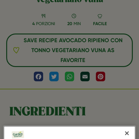
4
PORZIONI
20
MIN
FACILE
SAVE RECIPE AVOCADO RIPIENO CON
TONNO VEGETARIANO VUNA AS
FAVORITE
Facebook
Twitter
WhatsApp
Email
Pinterest
INGREDIENTI