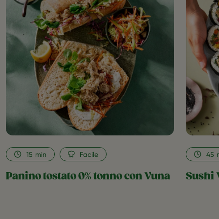
Panino
tostato
0%
tonno
con
Vuna
as
favorite
15
min
Facile
45
Panino tostato 0% tonno con Vuna
Sushi 