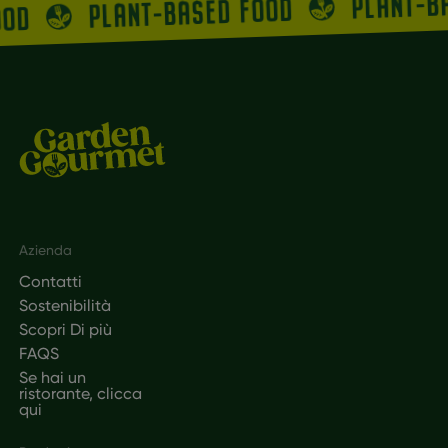
PLANT-B
PLANT-BASED FOOD
OOD
Footer
Azienda
Contatti
Sostenibilità
Scopri Di più
FAQS
Se hai un
ristorante, clicca
qui