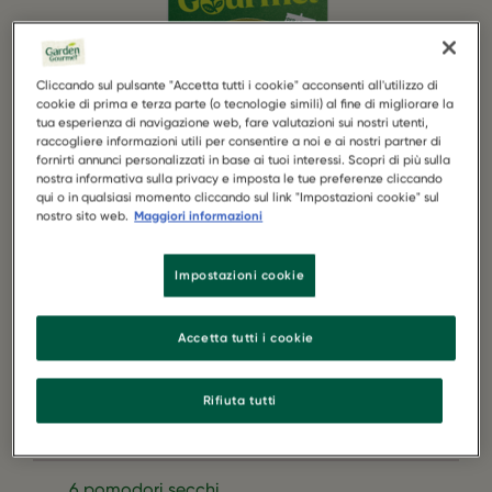
Cliccando sul pulsante "Accetta tutti i cookie" acconsenti all'utilizzo di
cookie di prima e terza parte (o tecnologie simili) al fine di migliorare la
tua esperienza di navigazione web, fare valutazioni sui nostri utenti,
raccogliere informazioni utili per consentire a noi e ai nostri partner di
fornirti annunci personalizzati in base ai tuoi interessi. Scopri di più sulla
nostra informativa sulla privacy e imposta le tue preferenze cliccando
qui o in qualsiasi momento cliccando sul link "Impostazioni cookie" sul
nostro sito web.
Maggiori informazioni
1 confezione di Garden Gourmet Sensational
Filetti Vegetali Nature
Impostazioni cookie
1 rotolo di pasta sfoglia rettangolare
Accetta tutti i cookie
100 g di broccoli
Rifiuta tutti
4 cuori di carciofini sott'olio
6 pomodori secchi