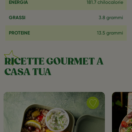
ENERGIA
181.7 chilocalorie
GRASSI
3.8 grammi
PROTEINE
13.5 grammi
RICETTE GOURMET A
CASA TUA
Save
recipe
Lunch
Box
Veggie