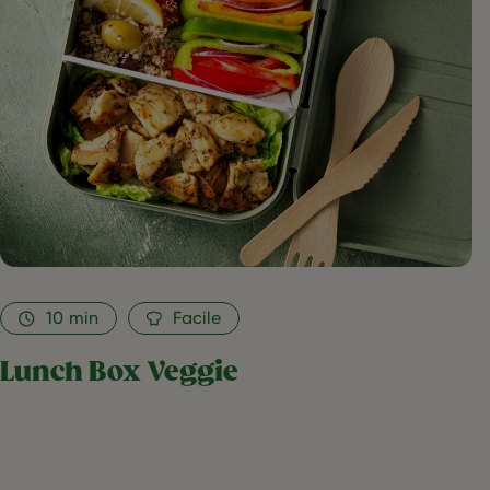
10
min
Facile
Lunch Box Veggie