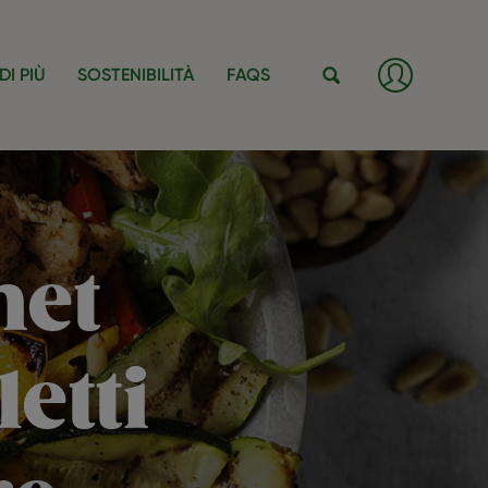
Log
DI PIÙ
SOSTENIBILITÀ
FAQS
in
/
Cerca
Registra
met
etti