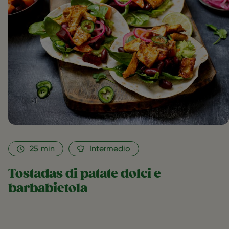
as
favorite
25
min
Intermedio
Tostadas di patate dolci e
barbabietola