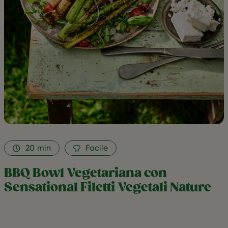
Filetti
Vegetali
Nature
as
favorite
20
min
Facile
BBQ Bowl Vegetariana con
Sensational Filetti Vegetali Nature