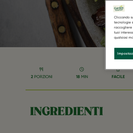
V
Cliccando su
tecnologie s
raccogliere 
tuoi interes
qualsiasi mo
Impostaz
2
PORZIONI
18
MIN
FACILE
INGREDIENTI