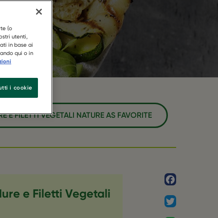
re
te (o
stri utenti,
ati in base ai
cando qui o in
zioni
tti i cookie
 E FILETTI VEGETALI NATURE AS FAVORITE
Facebook
re e Filetti Vegetali
Twitter