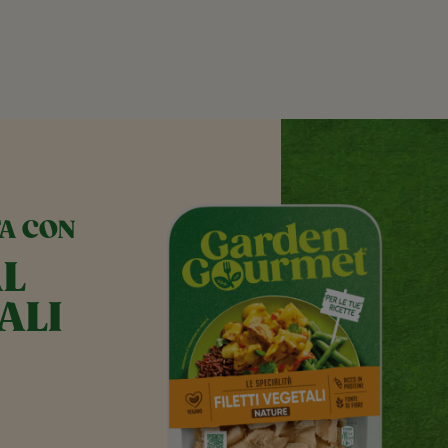
TA CON
AL
ALI