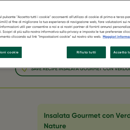
egetali Natu
l pulsante "Accetta tutti i cookie" acconsenti all'utilizzo di cookie di prima e terza par
imili) al fine di migliorare la tua esperienza di navigazione web, fare valutazioni sui no
informazioni utili per consentire a noi e ai nostri partner di fornirti annunci personalizz
si. Scopri di più sulla nostra informativa sulla privacy e imposta le tue preferenze clic
mento cliccando sul link "Impostazioni cookie" sul nostro sito web.
Maggiori informa
ioni cookie
Rifiuta tutti
Accetta tu
SAVE RECIPE INSALATA GOURMET CON VERDURE
Insalata Gourmet con Verdu
Nature