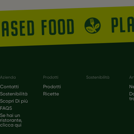
P
-BASED FOOD
ter
Azienda
Prodotti
Sostenibilità
Ar
Contatti
Prodotti
N
Sostenibilità
Ricette
D
tr
Scopri Di più
FAQS
Se hai un
ristorante,
clicca qui