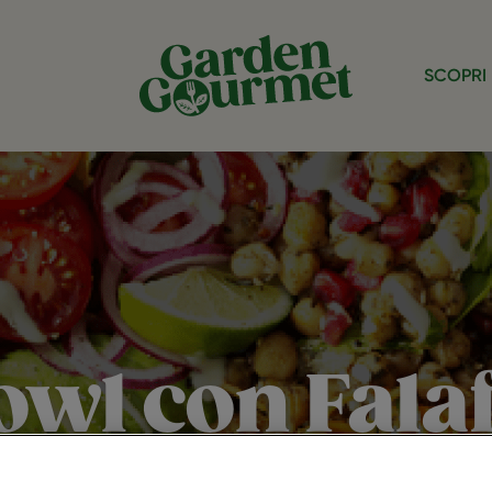
SCOPRI 
owl con Falaf