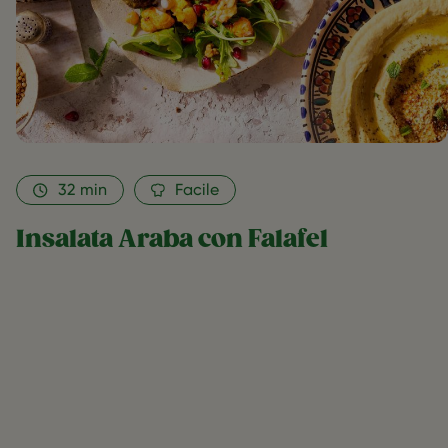
32
min
Facile
Insalata Araba con Falafel