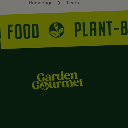
Homepage
Ricette
PLANT
ED FOOD
Foo