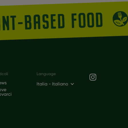
LANT-BASED FOOD
Social networks
ticoli
Language
ews
Italia - Italiano
ove
ovarci