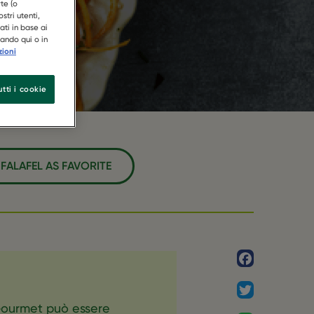
te (o
stri utenti,
ati in base ai
cando qui o in
zioni
tti i cookie
FALAFEL AS FAVORITE
Facebook
Twitter
Gourmet può essere