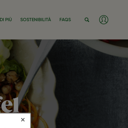
Log
DI PIÙ
SOSTENIBILITÀ
FAQS
in
/
Cerca
Registra
el