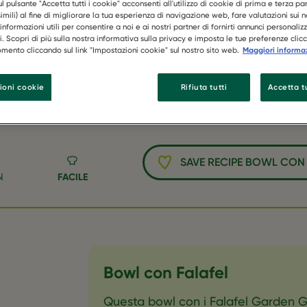
l pulsante "Accetta tutti i cookie" acconsenti all'utilizzo di cookie di prima e terza par
imili) al fine di migliorare la tua esperienza di navigazione web, fare valutazioni sui no
informazioni utili per consentire a noi e ai nostri partner di fornirti annunci personalizz
si. Scopri di più sulla nostra informativa sulla privacy e imposta le tue preferenze clic
mento cliccando sul link "Impostazioni cookie" sul nostro sito web.
Maggiori informa
ioni cookie
Rifiuta tutti
Accetta tu
SAVE RECIPE BOWL CON 
N
FACILE
Bowl con Falafel
‎Questa bowl con i Falafel Garden 