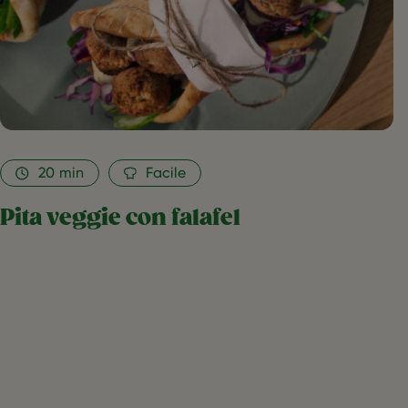
20
min
Facile
Pita veggie con falafel