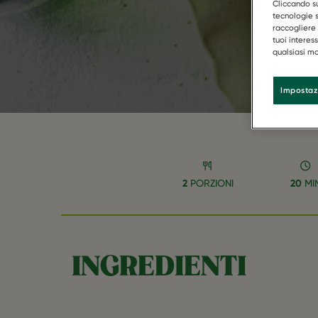
Cliccando su
tecnologie s
raccogliere 
tuoi interes
qualsiasi mo
Impostaz
2
PORZIONI
20
MI
INGREDIENTI