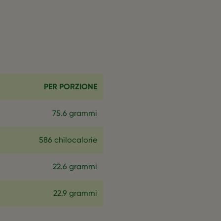
PER PORZIONE
75.6 grammi
586 chilocalorie
22.6 grammi
22.9 grammi