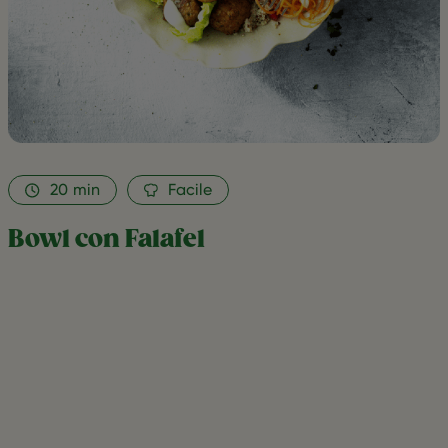
20
min
Facile
Bowl con Falafel