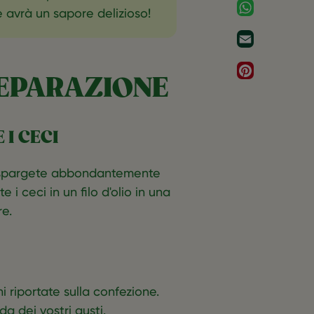
WhatsApp
 avrà un sapore delizioso!‎
Email
Pinterest
REPARAZIONE
 I CECI
e cospargete abbondantemente
i ceci in un filo d'olio in una
re.
i riportate sulla confezione.
 dei vostri gusti.‎