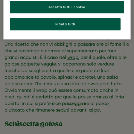
Accetta tutti i cookie
Schiscetta pratica
Rifiuta tutti
Una delle caratteristiche del pranzo consumato fuori
casa è che deve essere pratico e veloce da preparare.
Una ricetta che non vi obblighi a passare ore ai fornelli o
che vi costringa a correre al supermercato per fare
grandi acquisti. È il caso del
wrap
, per il quale, oltre alle
golose
polpette veggie
, vi occorrono solo verdure
fresche da scegliere tra quelle che preferite (noi
abbiamo scelto cavolo, spinaci e carote), una salsa
golosa come l’hummus e una pita ad avvolgere tutto.
Ovviamente il wrap può essere consumato anche in
piedi quindi è perfetto per quelle pause pranzo all’aria
aperta, in cui si preferisce passeggiare al parco
piuttosto che rimanere seduti davanti al pc.
Schiscetta golosa