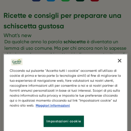
Ricette e consigli per preparare una
schiscetta gustosa
What's new
Da qualche anno la parola
schiscetta
è diventata un
lemma di uso comune. Ma per chi ancora non lo sapesse
chiariamo che con schiscetta si indica un contenitore di
piccole dimensioni in cui riporre il cibo, quella che
Calvino in Marcovaldo chiamava pietanziera, una
Cliccando sul pulsante "Accetta tutti i cookie" acconsenti all'utilizzo di
piccola scatola in plastica o in metallo con chiusura
cookie di prima e terza parte (o tecnologie simili) al fine di migliorare la
ermetica da portare comodamente con sé quando si
tua esperienza di navigazione web, fare valutazioni sui nostri utenti,
raccogliere informazioni utili per consentire a noi e ai nostri partner di
consuma fuori soprattutto il pranzo e la merenda o
fornirti annunci personalizzati in base ai tuoi interessi. Scopri di più sulla
anche la colazione o la cena. Per estensione, quando si
nostra informativa sulla privacy e imposta le tue preferenze cliccando
parla di schiscetta si parla del suo contenuto, quindi di
qui o in qualsiasi momento cliccando sul link "Impostazioni cookie" sul
nostro sito web.
Maggiori informazioni
un
pasto consumato lontano da casa
. Se state
cercando qualche idea per preparare una schiscetta
gustosa, ma diversa dal solito, ecco alcune dritte che
Impostazioni cookie
fanno al caso vostro.