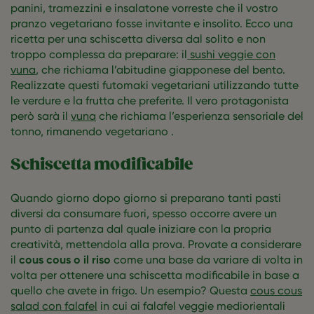
panini, tramezzini e insalatone vorreste che il vostro
pranzo vegetariano fosse invitante e insolito. Ecco una
ricetta per una schiscetta diversa dal solito e non
troppo complessa da preparare: il
sushi veggie con
vuna
, che richiama l’abitudine giapponese del bento.
Realizzate questi futomaki vegetariani utilizzando tutte
le verdure e la frutta che preferite. Il vero protagonista
però sarà il
vuna
che richiama l’esperienza sensoriale del
tonno, rimanendo vegetariano .
Schiscetta modificabile
Quando giorno dopo giorno si preparano tanti pasti
diversi da consumare fuori, spesso occorre avere un
punto di partenza dal quale iniziare con la propria
creatività, mettendola alla prova. Provate a considerare
il
cous cous o il riso
come una base da variare di volta in
volta per ottenere una schiscetta modificabile in base a
quello che avete in frigo. Un esempio? Questa
cous cous
salad con falafel
in cui ai falafel veggie mediorientali