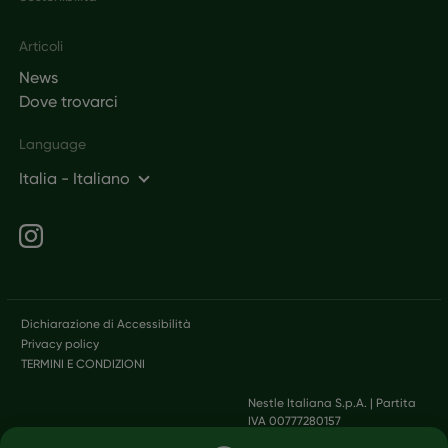
Articoli
News
Dove trovarci
Language
Italia - Italiano
Social networks
Legal
Dichiarazione di Accessibilità
Privacy policy
TERMINI E CONDIZIONI
Nestle Italiana S.p.A. | Partita
IVA 00777280157
Salta al contenuto principale