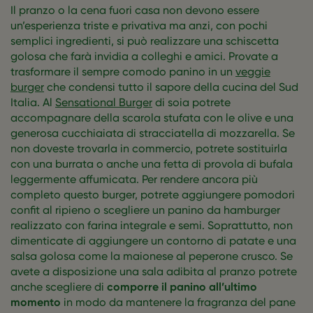
Il pranzo o la cena fuori casa non devono essere
un’esperienza triste e privativa ma anzi, con pochi
semplici ingredienti, si può realizzare una schiscetta
golosa che farà invidia a colleghi e amici. Provate a
trasformare il sempre comodo panino in un
veggie
burger
che condensi tutto il sapore della cucina del Sud
Italia. Al
Sensational Burger
di soia potrete
accompagnare della scarola stufata con le olive e una
generosa cucchiaiata di stracciatella di mozzarella. Se
non doveste trovarla in commercio, potrete sostituirla
con una burrata o anche una fetta di provola di bufala
leggermente affumicata. Per rendere ancora più
completo questo burger, potrete aggiungere pomodori
confit al ripieno o scegliere un panino da hamburger
realizzato con farina integrale e semi. Soprattutto, non
dimenticate di aggiungere un contorno di patate e una
salsa golosa come la maionese al peperone crusco. Se
avete a disposizione una sala adibita al pranzo potrete
anche scegliere di
comporre il panino all’ultimo
momento
in modo da mantenere la fragranza del pane