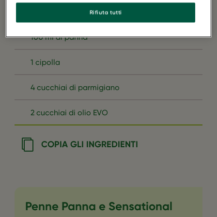
320 g di penne
Rifiuta tutti
100 ml di panna
1 cipolla
4 cucchiai di parmigiano
2 cucchiai di olio EVO
COPIA GLI INGREDIENTI
Penne Panna e Sensational