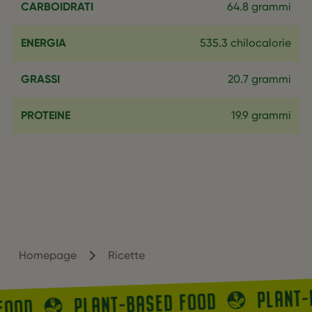
CARBOIDRATI
64.8 grammi
ENERGIA
535.3 chilocalorie
GRASSI
20.7 grammi
PROTEINE
19.9 grammi
Homepage
Ricette
PLANT
PLANT-BASED FOOD
FOOD