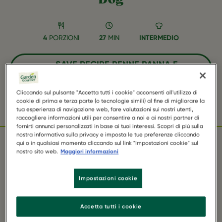
4
PORZIONI
27
MIN
INTERMEDIO
SAVE RECIPE PENNE PANNA E
SENSATIONAL HOT DOG AS FAVORITE
Cliccando sul pulsante "Accetta tutti i cookie" acconsenti all'utilizzo di
cookie di prima e terza parte (o tecnologie simili) al fine di migliorare la
Facebook
Twitter
WhatsApp
Email
Pinterest
tua esperienza di navigazione web, fare valutazioni sui nostri utenti,
raccogliere informazioni utili per consentire a noi e ai nostri partner di
fornirti annunci personalizzati in base ai tuoi interessi. Scopri di più sulla
nostra informativa sulla privacy e imposta le tue preferenze cliccando
qui o in qualsiasi momento cliccando sul link "Impostazioni cookie" sul
nostro sito web.
Maggiori informazioni
INGREDIENTI
Impostazioni cookie
1 Confezione GARDEN GOURMET Sensational
Accetta tutti i cookie
Hot Dog