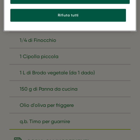
200 g di Funghi misti
Rifiuta tutti
1 Carota piccola
1/4 di Finocchio
1 Cipolla piccola
1 L di Brodo vegetale (da 1 dado)
150 g di Panna da cucina
Olio d'oliva per friggere
q.b. Timo per guarnire