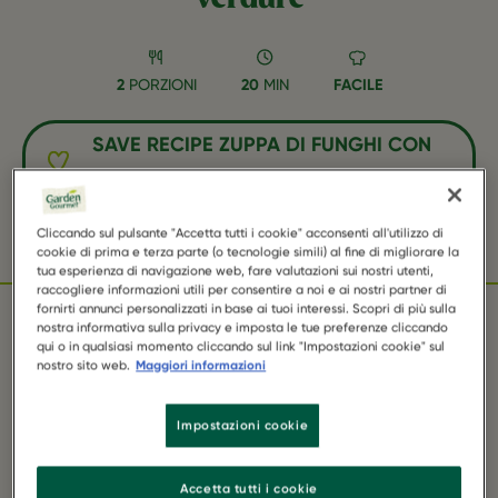
2
PORZIONI
20
MIN
FACILE
SAVE RECIPE ZUPPA DI FUNGHI CON
POLPETTE DI VERDURE AS FAVORITE
Cliccando sul pulsante "Accetta tutti i cookie" acconsenti all'utilizzo di
Facebook
Twitter
WhatsApp
Email
Pinterest
cookie di prima e terza parte (o tecnologie simili) al fine di migliorare la
tua esperienza di navigazione web, fare valutazioni sui nostri utenti,
raccogliere informazioni utili per consentire a noi e ai nostri partner di
fornirti annunci personalizzati in base ai tuoi interessi. Scopri di più sulla
nostra informativa sulla privacy e imposta le tue preferenze cliccando
qui o in qualsiasi momento cliccando sul link "Impostazioni cookie" sul
INGREDIENTI
nostro sito web.
Maggiori informazioni
Impostazioni cookie
1 Confezione di GARDEN GOURMET Polpette di
Verdure
Accetta tutti i cookie