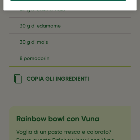
40 g di cavolo viola
30 g di edamame
30 g di mais
8 pomodorini
COPIA GLI INGREDIENTI
Rainbow bowl con Vuna
Voglia di un pasto fresco e colorato?