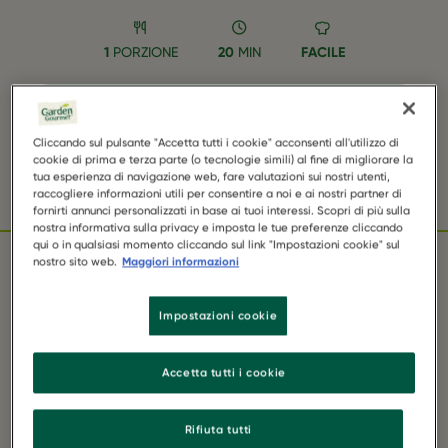
1
PORZIONE
20
MIN
FACILE
SAVE RECIPE RAINBOW BOWL CON
VUNA AS FAVORITE
Cliccando sul pulsante "Accetta tutti i cookie" acconsenti all'utilizzo di
cookie di prima e terza parte (o tecnologie simili) al fine di migliorare la
tua esperienza di navigazione web, fare valutazioni sui nostri utenti,
Facebook
Twitter
WhatsApp
Email
Pinterest
raccogliere informazioni utili per consentire a noi e ai nostri partner di
fornirti annunci personalizzati in base ai tuoi interessi. Scopri di più sulla
nostra informativa sulla privacy e imposta le tue preferenze cliccando
qui o in qualsiasi momento cliccando sul link "Impostazioni cookie" sul
nostro sito web.
Maggiori informazioni
INGREDIENTI
Impostazioni cookie
Accetta tutti i cookie
70 g di GARDEN GOURMET Vuna
80 g di riso venere
Rifiuta tutti