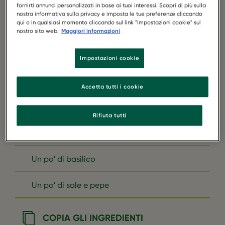
Burger
fornirti annunci personalizzati in base ai tuoi interessi. Scopri di più sulla
nostra informativa sulla privacy e imposta le tue preferenze cliccando
qui o in qualsiasi momento cliccando sul link "Impostazioni cookie" sul
8 funghi portobello
nostro sito web.
Maggiori informazioni
2 pomodori a grappolo
Impostazioni cookie
1 busta di rucola
Accetta tutti i cookie
1 mozzarella vegetale
Rifiuta tutti
4 cucchiaini di pesto rosso piccante
Un po' di basilico
Un po' di sale e pepe
COPIA GLI INGREDIENTI