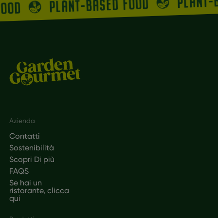
PLANT-
PLANT-BASED FOOD
FOOD
Footer
Azienda
Contatti
Sostenibilità
Scopri Di più
FAQS
Se hai un
ristorante, clicca
qui