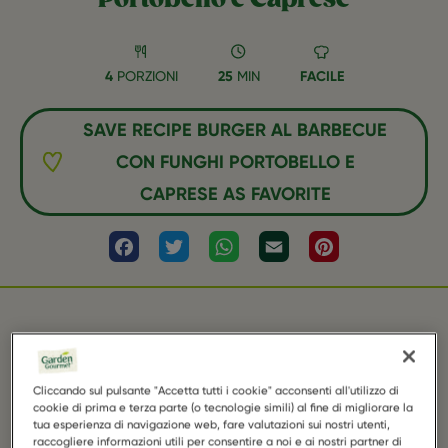
4
PORZIONI
25
MIN
FACILE
SAVE RECIPE BURGER AL BARBECUE
CON FUNGHI PORTOBELLO E
CAPRESE AS FAVORITE
Facebook
Twitter
WhatsApp
Email
Pinterest
INGREDIENTI
Cliccando sul pulsante "Accetta tutti i cookie" acconsenti all'utilizzo di
cookie di prima e terza parte (o tecnologie simili) al fine di migliorare la
tua esperienza di navigazione web, fare valutazioni sui nostri utenti,
2 confezioni di Garden Gourmet Sensational
raccogliere informazioni utili per consentire a noi e ai nostri partner di