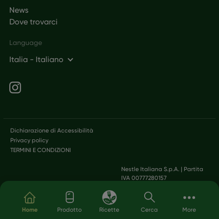
News
Dove trovarci
Language
Italia - Italiano
Social networks
Legal
Dichiarazione di Accessibilità
Privacy policy
TERMINI E CONDIZIONI
Nestle Italiana S.p.A. | Partita
IVA 00777280157
Salta al contenuto principale
Home
Prodotto
Ricette
Cerca
More