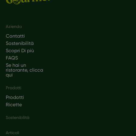
Footer
Azienda
Contatti
Sostenibilità
Scopri Di più
FAQS
Se hai un
ristorante, clicca
qui
Prodotti
Prodotti
Ricette
Sostenibilità
Articoli