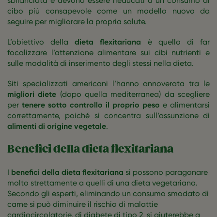
sbilanciata e devono essere rieducati a un consumo di
cibo più consapevole come un modello nuovo da
seguire per migliorare la propria salute.
L’obiettivo della
dieta flexitariana
è quello di far
focalizzare l’attenzione alimentare sui cibi nutrienti e
sulle modalità di inserimento degli stessi nella dieta.
Siti specializzati americani l’hanno annoverata tra le
migliori diete
(dopo quella mediterranea) da scegliere
per
tenere sotto controllo il proprio peso
e alimentarsi
correttamente, poiché si concentra sull’assunzione di
alimenti di origine vegetale
.
Benefici della dieta flexitariana
I
benefici della dieta flexitariana
si possono paragonare
molto strettamente a quelli di una dieta vegetariana.
Secondo gli esperti, eliminando un consumo smodato di
carne si può diminuire il rischio di malattie
cardiocircolatorie, di diabete di tipo 2, si aiuterebbe a