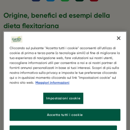
Origine, benefici ed esempi della
dieta flexitariana
What's new
I regimi alimentari alternativi a quello onnivoro di fatto
forniscono un approccio diverso alla nutrizione. Che
Cliccando sul pulsante "Accetta tutti i cookie" acconsenti all'utilizzo di
cookie di prima e terza parte (o tecnologie simili) al fine di migliorare la
siano scelti per questioni etiche, religiose o salutari,
tua esperienza di navigazione web, fare valutazioni sui nostri utenti,
questi nuovi modi di alimentarsi diventano di giorno in
raccogliere informazioni utili per consentire a noi e ai nostri partner di
giorno punti di riferimento per quanti hanno necessità di
fornirti annunci personalizzati in base ai tuoi interessi. Scopri di più sulla
modificare il proprio stile di vita. Tra gli approcci più
nostra informativa sulla privacy e imposta le tue preferenze cliccando
qui o in qualsiasi momento cliccando sul link "Impostazioni cookie" sul
seguiti c’è, quindi, chi adotta un regime vegano, chi
nostro sito web.
Maggiori informazioni
resta vegetariano e chi, pur sposando le istanze di
entrambi questi gruppi, sceglie la
dieta flexitariana.
Ne
avete mai sentito parlare? Scopriamo insieme di cosa si
Impostazioni cookie
tratta.
Accetta tutti i cookie
Cos'è la dieta flexitariana?